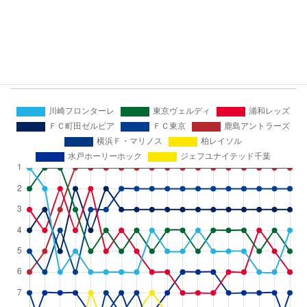
9
水戸ホーリーホック
18
18
6
0
12
ジェフユナイテッド千
10
12
18
3
0
15
葉
順位推移グラフ