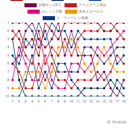
© TM Works