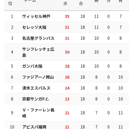
位
点
合
1
ヴィッセル神戸
35
18
11
0
7
2
セレッソ大阪
31
18
11
0
7
3
名古屋グランパス
31
18
10
0
8
サンフレッチェ広
4
30
18
10
0
8
島
5
ガンバ大阪
28
18
10
0
8
6
ファジアーノ岡山
26
18
8
0
10
7
清水エスパルス
24
18
8
0
10
8
京都サンガF.C.
23
18
8
0
10
Ｖ・ファーレン長
9
21
18
7
0
11
崎
10
アビスパ福岡
21
18
7
0
11