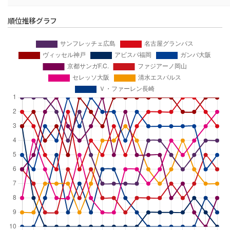
順位推移グラフ